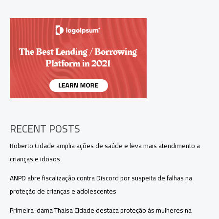
de
sexualizar
menores
para
atrair
público
pedófilo
RECENT POSTS
Roberto Cidade amplia ações de saúde e leva mais atendimento a
crianças e idosos
ANPD abre fiscalização contra Discord por suspeita de falhas na
proteção de crianças e adolescentes
Primeira-dama Thaisa Cidade destaca proteção às mulheres na