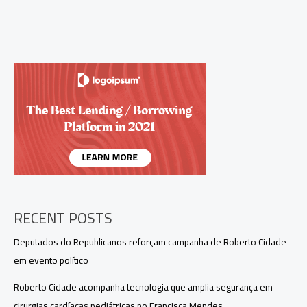
aponta
Omar
Aziz
na
liderança
para
Governo
do
Amazonas
e
disputa
acirrada
pelo
2º
lugar
RECENT POSTS
Deputados do Republicanos reforçam campanha de Roberto Cidade
em evento político
Roberto Cidade acompanha tecnologia que amplia segurança em
cirurgias cardíacas pediátricas no Francisca Mendes