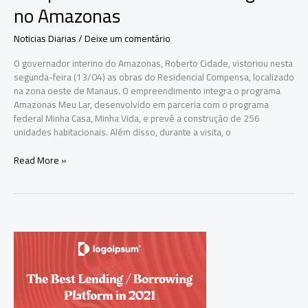
no Amazonas
Noticias Diarias
/
Deixe um comentário
O governador interino do Amazonas, Roberto Cidade, vistoriou nesta
segunda-feira (13/04) as obras do Residencial Compensa, localizado
na zona oeste de Manaus. O empreendimento integra o programa
Amazonas Meu Lar, desenvolvido em parceria com o programa
federal Minha Casa, Minha Vida, e prevê a construção de 256
unidades habitacionais. Além disso, durante a visita, o
Roberto
Read More »
Cidade
vistoria
obras
do
Residencial
Compensa
e
reforça
compromisso
com