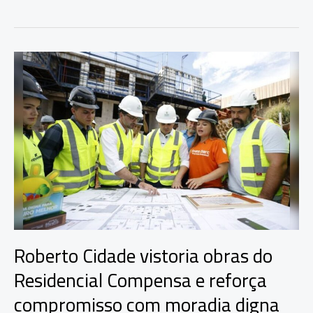
Cidade
vistoria
obras
do
Residencial
Tarumã
e
destaca
avanço
habitacional
em
Manaus
Roberto Cidade vistoria obras do
Residencial Compensa e reforça
compromisso com moradia digna