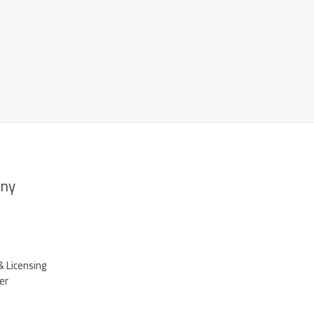
ny
& Licensing
er