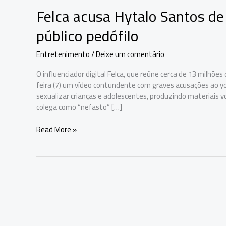
Felca acusa Hytalo Santos de
público pedófilo
Entretenimento
/
Deixe um comentário
O influenciador digital Felca, que reúne cerca de 13 milhõ
feira (7) um vídeo contundente com graves acusações ao y
sexualizar crianças e adolescentes, produzindo materiais vo
colega como “nefasto” […]
Felca
Read More »
acusa
Hytalo
Santos
de
sexualizar
menores
para
atrair