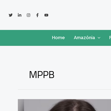
Ir
para
o
conteúdo
Home
Amazônia
MPPB