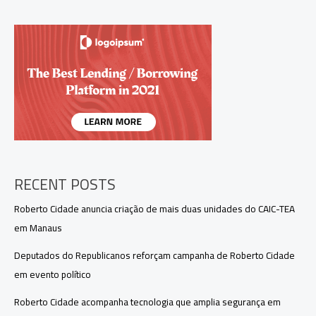
e
como
vai
funcionar
a
nova
tecnologia
da
TV
3.0
RECENT POSTS
Roberto Cidade anuncia criação de mais duas unidades do CAIC-TEA
em Manaus
Deputados do Republicanos reforçam campanha de Roberto Cidade
em evento político
Roberto Cidade acompanha tecnologia que amplia segurança em