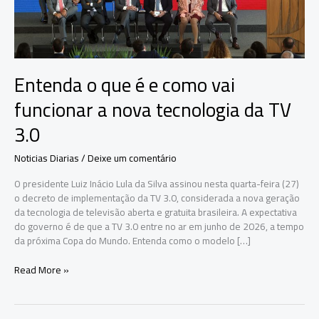
Entenda o que é e como vai
funcionar a nova tecnologia da TV
3.0
Noticias Diarias
/
Deixe um comentário
O presidente Luiz Inácio Lula da Silva assinou nesta quarta-feira (27)
o decreto de implementação da TV 3.0, considerada a nova geração
da tecnologia de televisão aberta e gratuita brasileira. A expectativa
do governo é de que a TV 3.0 entre no ar em junho de 2026, a tempo
da próxima Copa do Mundo. Entenda como o modelo […]
Entenda
Read More »
o
que
é