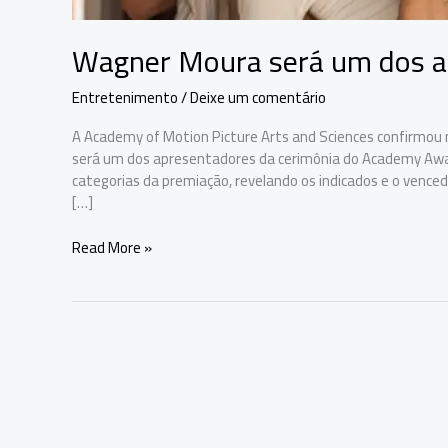
Wagner Moura será um dos a
Entretenimento
/
Deixe um comentário
A Academy of Motion Picture Arts and Sciences confirmou n
será um dos apresentadores da cerimônia do Academy Award
categorias da premiação, revelando os indicados e o venc
[…]
Wagner
Read More »
Moura
será
um
dos
apresentadores
do
Oscar
2026