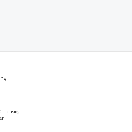
ny
& Licensing
er