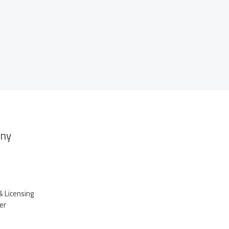
ny
& Licensing
er