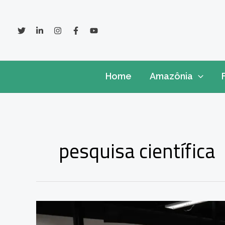
Ir
para
o
conteúdo
Home
Amazônia
pesquisa científica