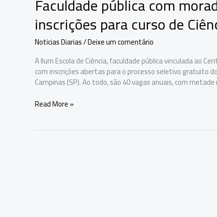
Faculdade pública com moradi
inscrições para curso de Ciên
Noticias Diarias
/
Deixe um comentário
A Ilum Escola de Ciência, faculdade pública vinculada ao Ce
com inscrições abertas para o processo seletivo gratuito d
Campinas (SP). Ao todo, são 40 vagas anuais, com metade 
Faculdade
Read More »
pública
com
moradia
e
alimentação
grátis
abre
inscrições
para
curso