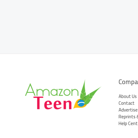
de
Ciência
e
Tecnologia
Compa
About Us
Contact
Advertise
Reprints 
Help Cent