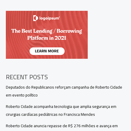
do
Amazonas
após
renúncia
de
Wilson
Lima
RECENT POSTS
Deputados do Republicanos reforçam campanha de Roberto Cidade
em evento político
Roberto Cidade acompanha tecnologia que amplia segurança em
cirurgias cardíacas pediátricas no Francisca Mendes
Roberto Cidade anuncia repasse de R$ 276 milhões e avança em