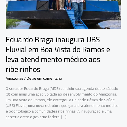
Eduardo Braga inaugura UBS
Fluvial em Boa Vista do Ramos e
leva atendimento médico aos
ribeirinhos
Amazonas
/
Deixe um comentário
O senador Eduardo Braga (MDB) concluiu sua agenda deste sábado
(9) com mais uma ação voltada ao desenvolvimento do Amazonas.
Em Boa Vista do Ramos, ele entregou a Unidade Básica de Saúde
(UBS) Fluvial, uma nova estrutura que garantirá atendimento médico
e odontológico a comunidades ribeirinhas. A inauguração é uma
parceria entre o governo federal […]