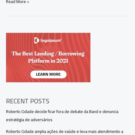
Eduardo
Read More »
Braga
inaugura
UBS
Fluvial
em
Boa
Vista
do
Ramos
e
leva
atendimento
médico
aos
ribeirinhos
RECENT POSTS
Roberto Cidade decide ficar fora de debate da Band e denuncia
estratégia de adversários
Roberto Cidade amplia ações de saúde e leva mais atendimento a