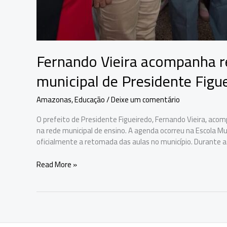
Fernando Vieira acompanha r
municipal de Presidente Figu
Amazonas
,
Educação
/
Deixe um comentário
O prefeito de Presidente Figueiredo, Fernando Vieira, acom
na rede municipal de ensino. A agenda ocorreu na Escola M
oficialmente a retomada das aulas no município. Durante a 
Fernando
Read More »
Vieira
acompanha
retomada
das
aulas