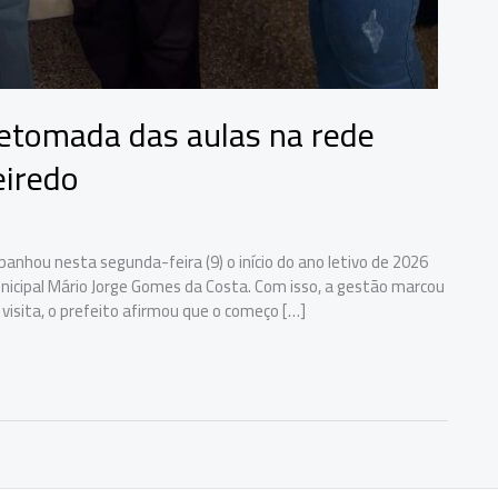
etomada das aulas na rede
eiredo
panhou nesta segunda-feira (9) o início do ano letivo de 2026
unicipal Mário Jorge Gomes da Costa. Com isso, a gestão marcou
visita, o prefeito afirmou que o começo […]