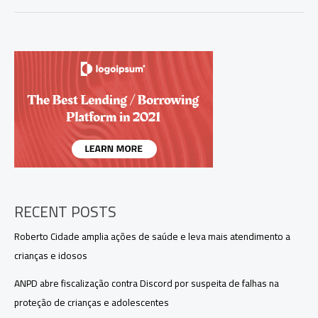
vistoria
obras
do
Residencial
Compensa
e
reforça
compromisso
com
moradia
digna
no
Amazonas
RECENT POSTS
Roberto Cidade amplia ações de saúde e leva mais atendimento a
crianças e idosos
ANPD abre fiscalização contra Discord por suspeita de falhas na
proteção de crianças e adolescentes