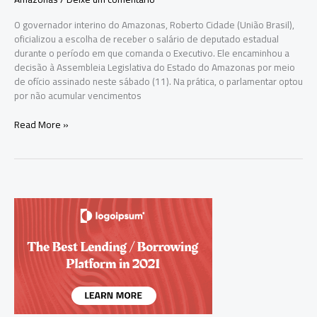
O governador interino do Amazonas, Roberto Cidade (União Brasil),
oficializou a escolha de receber o salário de deputado estadual
durante o período em que comanda o Executivo. Ele encaminhou a
decisão à Assembleia Legislativa do Estado do Amazonas por meio
de ofício assinado neste sábado (11). Na prática, o parlamentar optou
por não acumular vencimentos
Roberto
Read More »
Cidade
opta
por
salário
de
deputado
e
abre
mão
de
remuneração
como
governador