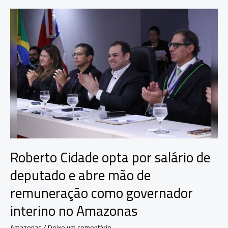
no
governo
e
prioriza
saúde,
social
e
transparência
Roberto Cidade opta por salário de
deputado e abre mão de
remuneração como governador
interino no Amazonas
Amazonas
/
Deixe um comentário