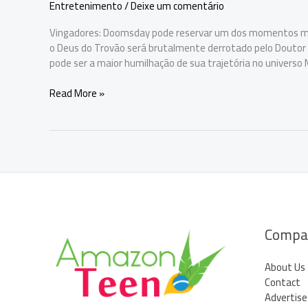
Entretenimento
/
Deixe um comentário
Vingadores: Doomsday pode reservar um dos momentos ma
o Deus do Trovão será brutalmente derrotado pelo Doutor 
pode ser a maior humilhação de sua trajetória no universo
Vingadores:
Read More »
Doomsday
pode
trazer
a
maior
humilhação
de
Thor
no
Compa
MCU
About Us
Contact
Advertise