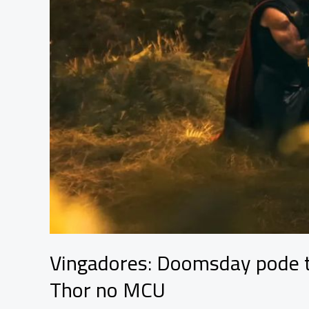
dos
ingressos
Vingadores: Doomsday pode t
Thor no MCU