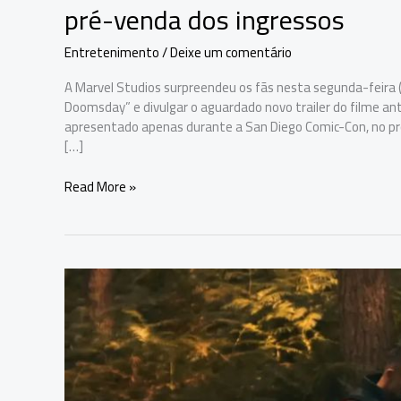
pré-venda dos ingressos
Entretenimento
/
Deixe um comentário
A Marvel Studios surpreendeu os fãs nesta segunda-feira (2
Doomsday” e divulgar o aguardado novo trailer do filme ant
apresentado apenas durante a San Diego Comic-Con, no pr
[…]
Marvel
Read More »
lança
novo
trailer
de
‘Vingadores:
Doomsday’
e
abre
pré-
venda