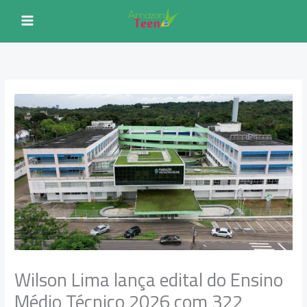
Ir
para
o
conteúdo
Wilson Lima lança edital do Ensino
Médio Técnico 2026 com 322