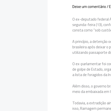
Deixe um comentário
/
E
O ex-deputado federal 
segunda-feira (13), con
consta como “sob custód
A princípio, a detenção 
brasileira após deixar o
utilizando passaporte d
O ex-parlamentar foi co
de golpe de Estado, orga
a lista de foragidos da In
Além disso, o governo b
meio da embaixada em W
Todavia, a extradição a
isso, Ramagem permanece