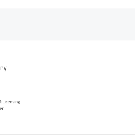
ny
& Licensing
er