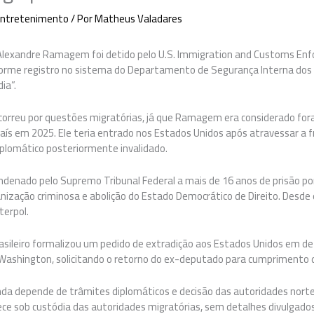
ntretenimento
/ Por
Matheus Valadares
Alexandre Ramagem foi detido pelo U.S. Immigration and Customs En
forme registro no sistema do Departamento de Segurança Interna dos
ia”.
ocorreu por questões migratórias, já que Ramagem era considerado fora
 país em 2025. Ele teria entrado nos Estados Unidos após atravessar a 
iplomático posteriormente invalidado.
ndenado pelo Supremo Tribunal Federal a mais de 16 anos de prisão p
nização criminosa e abolição do Estado Democrático de Direito. Desde 
terpol.
rasileiro formalizou um pedido de extradição aos Estados Unidos em d
ashington, solicitando o retorno do ex-deputado para cumprimento 
inda depende de trâmites diplomáticos e decisão das autoridades nor
 sob custódia das autoridades migratórias, sem detalhes divulgados 