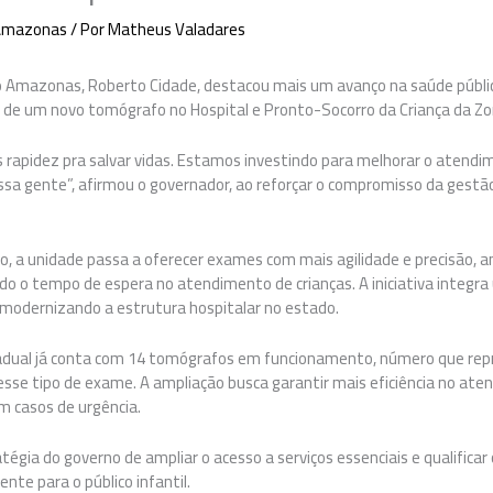
Amazonas
/ Por
Matheus Valadares
o Amazonas, Roberto Cidade, destacou mais um avanço na saúde públic
ão de um novo tomógrafo no Hospital e Pronto-Socorro da Criança da 
s rapidez pra salvar vidas. Estamos investindo para melhorar o atendi
ssa gente”, afirmou o governador, ao reforçar o compromisso da gest
 a unidade passa a oferecer exames com mais agilidade e precisão, a
ndo o tempo de espera no atendimento de crianças. A iniciativa integr
modernizando a estrutura hospitalar no estado.
adual já conta com 14 tomógrafos em funcionamento, número que re
desse tipo de exame. A ampliação busca garantir mais eficiência no at
m casos de urgência.
tégia do governo de ampliar o acesso a serviços essenciais e qualifica
nte para o público infantil.