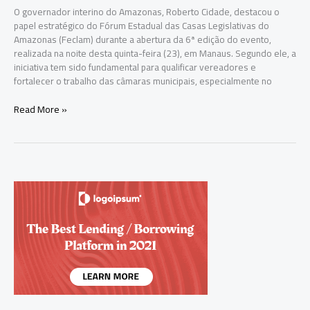
O governador interino do Amazonas, Roberto Cidade, destacou o
papel estratégico do Fórum Estadual das Casas Legislativas do
Amazonas (Feclam) durante a abertura da 6ª edição do evento,
realizada na noite desta quinta-feira (23), em Manaus. Segundo ele, a
iniciativa tem sido fundamental para qualificar vereadores e
fortalecer o trabalho das câmaras municipais, especialmente no
Roberto
Read More »
Cidade
destaca
Feclam
como
peça-
chave
na
capacitação
de
vereadores
no
Amazonas