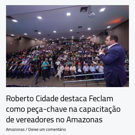
para
discutir
propostas
do
plano
de
governo
no
Amazonas
Roberto Cidade destaca Feclam
como peça-chave na capacitação
de vereadores no Amazonas
Amazonas
/
Deixe um comentário