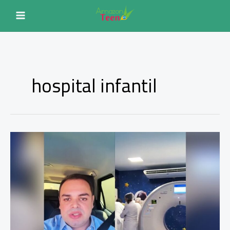
Ir
para
o
conteúdo
hospital infantil