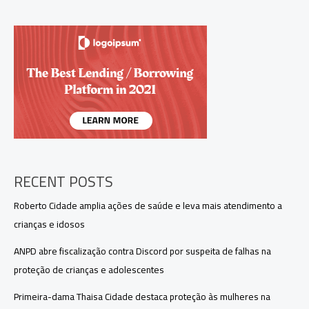
na
saúde
infantil
com
novo
tomógrafo
em
hospital
de
Manaus
RECENT POSTS
Roberto Cidade amplia ações de saúde e leva mais atendimento a
crianças e idosos
ANPD abre fiscalização contra Discord por suspeita de falhas na
proteção de crianças e adolescentes
Primeira-dama Thaisa Cidade destaca proteção às mulheres na