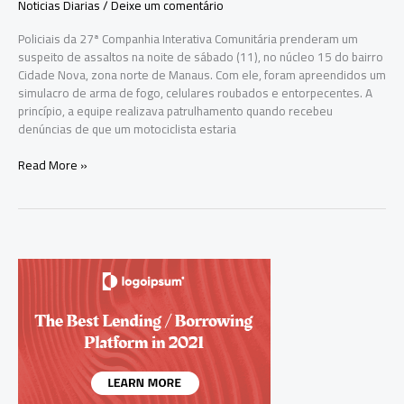
Noticias Diarias
/
Deixe um comentário
Policiais da 27ª Companhia Interativa Comunitária prenderam um
suspeito de assaltos na noite de sábado (11), no núcleo 15 do bairro
Cidade Nova, zona norte de Manaus. Com ele, foram apreendidos um
simulacro de arma de fogo, celulares roubados e entorpecentes. A
princípio, a equipe realizava patrulhamento quando recebeu
denúncias de que um motociclista estaria
Suspeito
Read More »
de
assalto
é
preso
com
simulacro
e
moto
roubada
em
Manaus