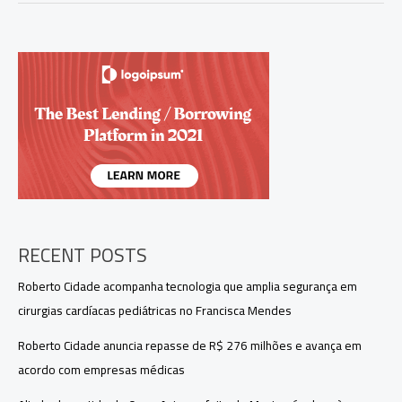
Aziz
na
liderança
para
Governo
do
Amazonas
e
disputa
acirrada
pelo
2º
lugar
RECENT POSTS
Roberto Cidade acompanha tecnologia que amplia segurança em
cirurgias cardíacas pediátricas no Francisca Mendes
Roberto Cidade anuncia repasse de R$ 276 milhões e avança em
acordo com empresas médicas