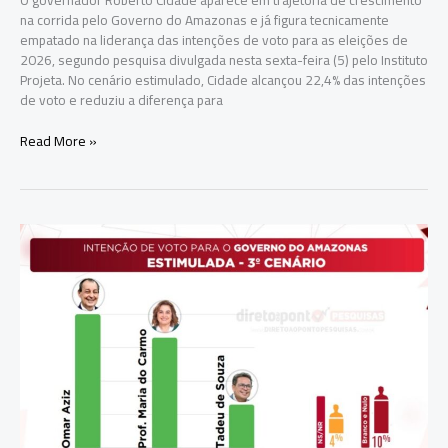
O governador Roberto Cidade aparece em trajetória de crescimento
na corrida pelo Governo do Amazonas e já figura tecnicamente
empatado na liderança das intenções de voto para as eleições de
2026, segundo pesquisa divulgada nesta sexta-feira (5) pelo Instituto
Projeta. No cenário estimulado, Cidade alcançou 22,4% das intenções
de voto e reduziu a diferença para
Roberto
Read More »
Cidade
avança
em
pesquisa
e
se
consolida
entre
os
favoritos
ao
Governo
do
Amazonas