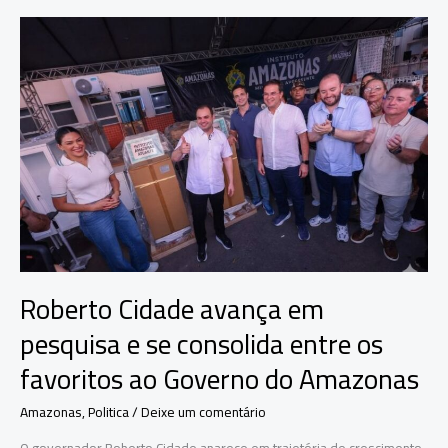
das
urnas
eletrônicas
não
podem
ser
alterados
após
lacração
Roberto Cidade avança em
pesquisa e se consolida entre os
favoritos ao Governo do Amazonas
Amazonas
,
Politica
/
Deixe um comentário