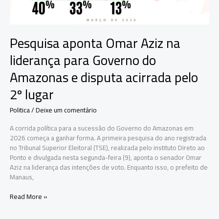
Pesquisa aponta Omar Aziz na
liderança para Governo do
Amazonas e disputa acirrada pelo
2º lugar
Politica
/
Deixe um comentário
A corrida política para a sucessão do Governo do Amazonas em
2026 começa a ganhar forma. A primeira pesquisa do ano registrada
no Tribunal Superior Eleitoral (TSE), realizada pelo instituto Direto ao
Ponto e divulgada nesta segunda-feira (9), aponta o senador Omar
Aziz na liderança das intenções de voto. Enquanto isso, o prefeito de
Manaus,
Pesquisa
Read More »
aponta
Omar